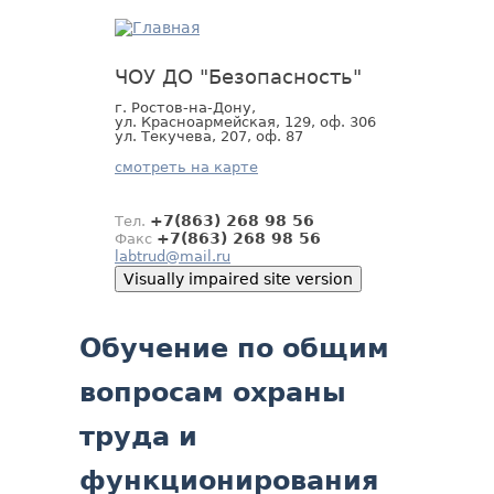
Jump
to
navigation
ЧОУ ДО "Безопасность"
г. Ростов-на-Дону,
ул. Красноармейская, 129, оф. 306
ул. Текучева, 207, оф. 87
смотреть на карте
+7(863) 268 98 56
Тел.
+7(863) 268 98 56
Факс
labtrud@mail.ru
Back
Обучение по общим
to
top
вопросам охраны
труда и
функционирования