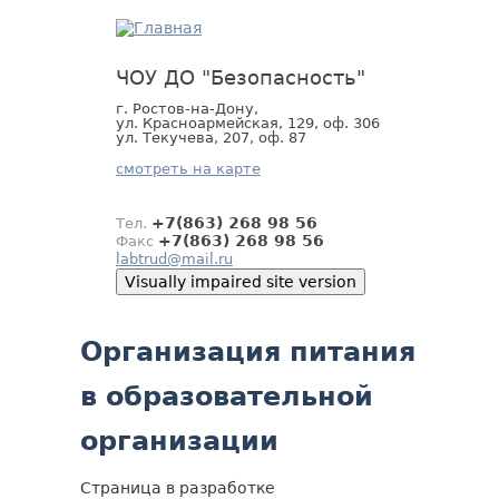
Jump
to
navigation
ЧОУ ДО "Безопасность"
г. Ростов-на-Дону,
ул. Красноармейская, 129, оф. 306
ул. Текучева, 207, оф. 87
смотреть на карте
+7(863) 268 98 56
Тел.
+7(863) 268 98 56
Факс
labtrud@mail.ru
Back
Организация питания
to
top
в образовательной
организации
Страница в разработке