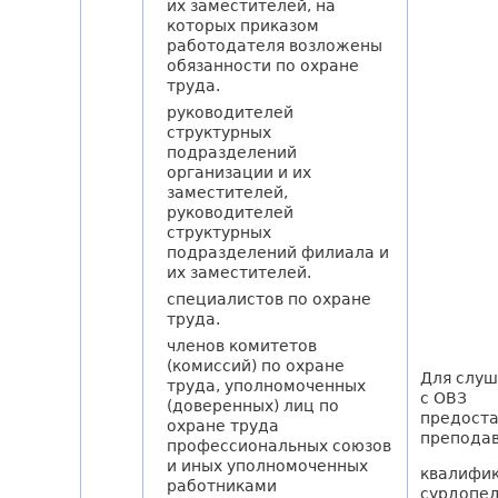
их заместителей, на
которых приказом
работодателя возложены
обязанности по охране
труда.
руководителей
структурных
подразделений
организации и их
заместителей,
руководителей
структурных
подразделений филиала и
их заместителей.
специалистов по охране
труда.
членов комитетов
(комиссий) по охране
Для слу
труда, уполномоченных
с ОВЗ
(доверенных) лиц по
предоста
охране труда
преподав
профессиональных союзов
и иных уполномоченных
квалифи
работниками
сурдопед