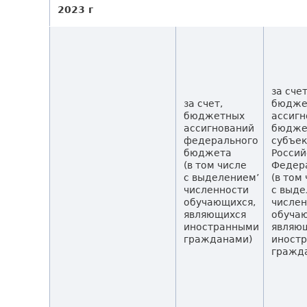
2023 г
за сче
за счет,
бюдже
бюджетных
ассигн
ассигнований
бюдже
федерального
субъек
бюджета
Россий
(в том числе
Федер
с выделением’
(в том
численности
с выд
обучающихся,
числе
являющихся
обуча
иностранными
являю
гражданами)
иност
гражд