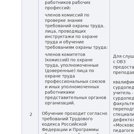
работников рабочих
профессий;
членов комиссий по
проверке знания
требований охраны труда,
лица, проводящих
инструктажи по охране
труда и обучение
требованиям охраны труда;
членов комитетов
Для слу
(комиссий) по охране
с ОВЗ
труда, уполномоченные
предоста
(доверенные) лица по
преподав
охране труда
профессиональных союзов
квалифи
и иных уполномоченных
сурдопед
работниками
учитель -
представительных органов
сурдопед
организаций.
факульт
переподг
Обучение проходит согласно
2
специали
требований Трудового
дефекто
кодекса Российской
«Москов
Федерации и Программы
педагоги