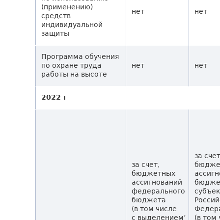
(применению)
нет
нет
средств
индивидуальной
защиты
Программа обучения
по охране труда
нет
нет
работы на высоте
2022 г
за сче
за счет,
бюдже
бюджетных
ассигн
ассигнований
бюдже
федерального
субъек
бюджета
Россий
(в том числе
Федер
с выделением’
(в том