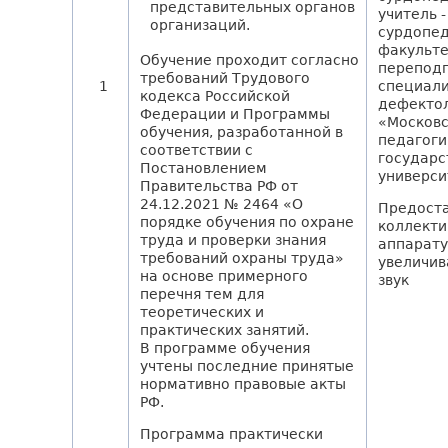
представительных органов
учитель -
организаций.
сурдопед
факульт
Обучение проходит согласно
переподг
требований Трудового
1
специали
кодекса Российской
дефекто
Федерации и Программы
«Москов
обучения, разработанной в
педагоги
соответствии с
государ
Постановлением
универси
Правительства РФ от
24.12.2021 № 2464 «О
Предост
порядке обучения по охране
коллекти
труда и проверки знания
аппарату
требований охраны труда»
увеличи
на основе примерного
звук
перечня тем для
теоретических и
практических занятий.
В программе обучения
учтены последние принятые
нормативно правовые акты
РФ.
Программа практически