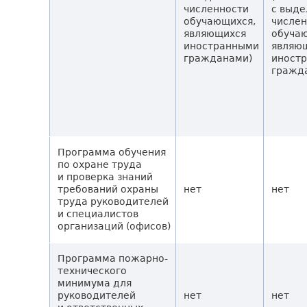
численности
с выд
обучающихся,
числе
являющихся
обуча
иностранными
являю
гражданами)
иност
гражд
Программа обучения
по охране труда
и проверка знаний
требований охраны
нет
нет
труда руководителей
и специалистов
организаций (офисов)
Программа пожарно-
технического
минимума для
руководителей
нет
нет