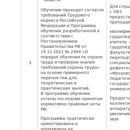
Для слу
Обучение проходит согласно
с ОВЗ
требований Трудового
предоста
кодекса Российской
преподав
Федерации и Программы
обучения, разработанной в
квалифи
соответствии с
сурдопед
Постановлением
учитель -
Правительства РФ от
сурдопед
24.12.2021 № 2464 «О
факульт
порядке обучения по охране
переподг
труда и проверки знания
3
специали
требований охраны труда»
дефекто
на основе примерного
«Москов
перечня тем для
педагоги
теоретических и
государ
практических занятий.
универси
В программе обучения
Предост
учтены последние принятые
коллекти
нормативно правовые акты
аппарату
РФ.
увеличи
Программа практически
звук
ориентирована и
направлена на