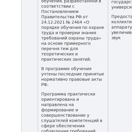
обучения, разработанной в
государ
соответствии с
универси
Постановлением
Предост
Правительства РФ от
коллекти
24.12.2021 № 2464 «О
аппарату
порядке обучения по охране
увеличи
труда и проверки знания
звук
требований охраны труда»
на основе примерного
перечня тем для
теоретических и
практических занятий.
В программе обучения
учтены последние принятые
нормативно правовые акты
РФ.
Программа практически
ориентирована и
направлена на
формирование и
совершенствование у
слушателей компетенций в
сфере обеспечения
соблюдения требований