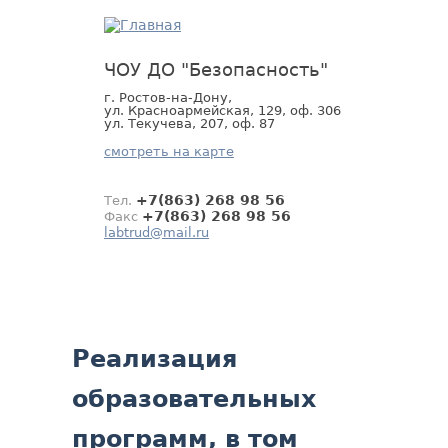
Jump
to
navigation
ЧОУ ДО "Безопасность"
г. Ростов-на-Дону,
ул. Красноармейская, 129, оф. 306
ул. Текучева, 207, оф. 87
смотреть на карте
+7(863) 268 98 56
Тел.
+7(863) 268 98 56
Факс
labtrud@mail.ru
Back
Реализация
to
top
образовательных
программ, в том