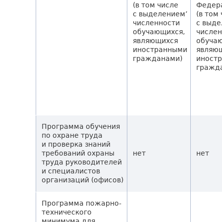
(в том числе
Федер
с выделением’
(в том
численности
с выд
обучающихся,
числе
являющихся
обуча
иностранными
являю
гражданами)
иност
гражд
Программа обучения
по охране труда
и проверка знаний
требований охраны
нет
нет
труда руководителей
и специалистов
организаций (офисов)
Программа пожарно-
технического
минимума для