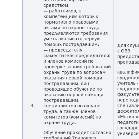
средством;
— работников, к
компетенциям которых
нормативно правовыми
актами по охране труда
предъявляются требования
уметь оказывать первую
помощь пострадавшим;
Для слу
— председателя
с ОВЗ
(заместителя председателя)
предоста
и членов комиссий по
преподав
проверке знания требований
квалифи
охраны труда по вопросам
сурдопед
оказания первой помощи
учитель -
пострадавшим, лиц,
сурдопед
проводящие обучение по
факульт
оказанию первой помощи
переподг
пострадавшим,
4
специали
специалистов по охране
дефекто
труда, а также членов
«Москов
комитетов (комиссий) по
педагоги
охране труда.
государ
Обучение проходит согласно
универси
требований Трудового